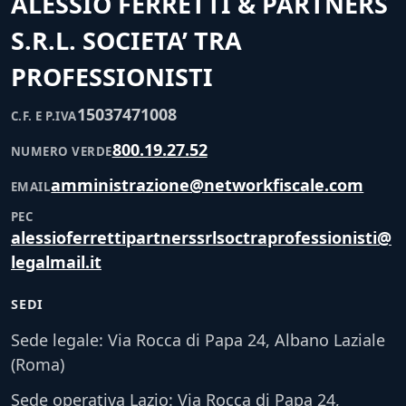
ALESSIO FERRETTI & PARTNERS
S.R.L. SOCIETA’ TRA
PROFESSIONISTI
15037471008
C.F. E P.IVA
800.19.27.52
NUMERO VERDE
amministrazione@networkfiscale.com
EMAIL
PEC
alessioferrettipartnerssrlsoctraprofessionisti@
legalmail.it
SEDI
Sede legale: Via Rocca di Papa 24, Albano Laziale
(Roma)
Sede operativa Lazio: Via Rocca di Papa 24,