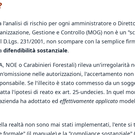
?
'analisi di rischio per ogni amministratore o Diretto
ganizzazione, Gestione e Controllo (MOG) non è un "s
dal D.Lgs. 231/2001, non scompare con la semplice fi
na
difendibilità sostanziale
.
OE o Carabinieri Forestali) rileva un'irregolarità nel
n'omissione nelle autorizzazioni, l'accertamento non 
ponsabile. Se l'illecito è stato commesso da un sogg
catta l'ipotesi di reato ex art. 25-undecies. In quel m
l'azienda ha adottato ed
effettivamente applicato
modell
lla realtà non sono mai stati implementati, l'ente si 
e formale" (il manuale) e la "compliance sostanziale" 