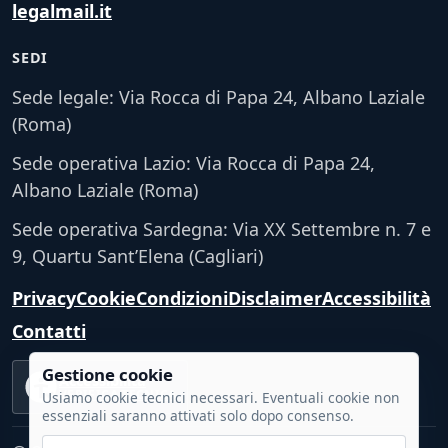
legalmail.it
SEDI
Sede legale: Via Rocca di Papa 24, Albano Laziale
(Roma)
Sede operativa Lazio: Via Rocca di Papa 24,
Albano Laziale (Roma)
Sede operativa Sardegna: Via XX Settembre n. 7 e
9, Quartu Sant’Elena (Cagliari)
Privacy
Cookie
Condizioni
Disclaimer
Accessibilità
Contatti
Gestione cookie
Accessibilità
VERIFICA TECNICA
Usiamo cookie tecnici necessari. Eventuali cookie non
essenziali saranno attivati solo dopo consenso.