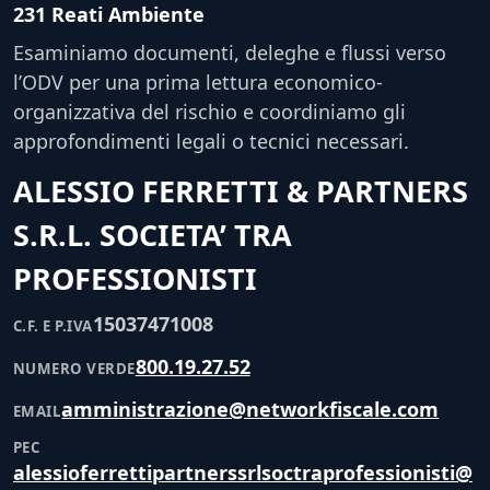
231 Reati Ambiente
Esaminiamo documenti, deleghe e flussi verso
l’ODV per una prima lettura economico-
organizzativa del rischio e coordiniamo gli
approfondimenti legali o tecnici necessari.
ALESSIO FERRETTI & PARTNERS
S.R.L. SOCIETA’ TRA
PROFESSIONISTI
15037471008
C.F. E P.IVA
800.19.27.52
NUMERO VERDE
amministrazione@networkfiscale.com
EMAIL
PEC
alessioferrettipartnerssrlsoctraprofessionisti@